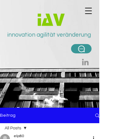
innovation agilität v
eränderung
Beitrag
All Posts
eljo80