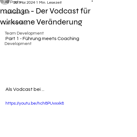
All Posts
30. Mai 2024
1 Min. Lesezeit
mach3n - Der Vodcast für
Achtsamkeit
wirksame Veränderung
Leadership
Team Development
Part 1 - Führung meets Coaching
Development
Als Vodcast bei ...
https://youtu.be/hch8PUvxxk8