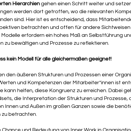
rten Hierarchien
 gehen einen Schritt weiter und setzen 
ungen werden dort getroffen, wo die relevanten Komp
den sind. Hier ist es entscheidend, dass Mitarbeitende
ektiven betrachten und offen für andere Sichtweisen s
odelle erfordern ein hohes Maß an Selbstführung und 
n zu bewältigen und Prozesse zu reflektieren.
ss kein Modell für alle gleichermaßen geeignet!
n den äußeren Strukturen und Prozessen einer Organi
Werten und Kompetenzen der Mitarbeiter*innen ist ent
e kann helfen, diese Kongruenz zu erreichen. Dabei ge
ndsets, die Interpretation der Strukturen und Prozesse, d
n Innen und Außen im großen Ganzen sowie die benöti
zu betrachten.
 die Chance und Bedeutung von Inner Work in Organisati