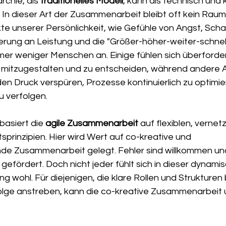
rchie, als 
traditionelles Modell
, kann als technisch und k
n dieser Art der Zusammenarbeit bleibt oft kein Raum 
e unserer Persönlichkeit, wie Gefühle von Angst, Sch
erung an Leistung und die "Größer-höher-weiter-schnell
r weniger Menschen an. Einige fühlen sich überforder
 mitzugestalten und zu entscheiden, während andere A
en Druck verspüren, Prozesse kontinuierlich zu optimie
u verfolgen.
asiert die 
agile Zusammenarbeit 
auf flexiblen, vernet
tsprinzipien. Hier wird Wert auf co-kreative und 
de Zusammenarbeit gelegt. Fehler sind willkommen un
efördert. Doch nicht jeder fühlt sich in dieser dynami
 wohl. Für diejenigen, die klare Rollen und Strukturen
rfolge anstreben, kann die co-kreative Zusammenarbeit 