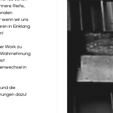
nnere Reife, 
onalen 
 wenn wir uns 
en in Einklang 
n!
er Work zu 
en Wahrnehmung 
st 
enwechsel in 
und die 
rungen dazu!