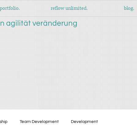
portfolio.
reflow unlimited.
blog.
n agilität v
eränderung
ship
Team Development
Development