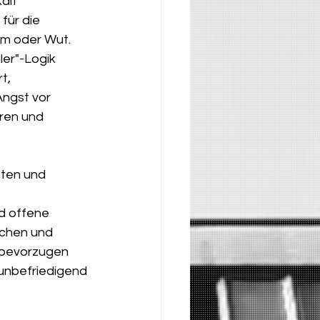
alt 
für die 
am oder Wut. 
er"-Logik 
t, 
ngst vor 
ren und 
zten und 
d offene 
schen und 
 bevorzugen 
unbefriedigend 