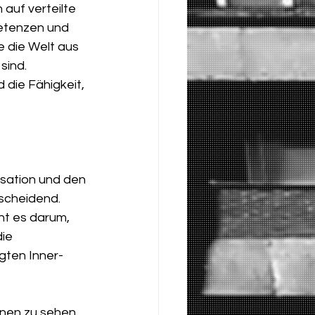
auf verteilte 
etenzen und 
 die Welt aus 
ind. 
die Fähigkeit, 
sation und den 
scheidend. 
ht es darum, 
ie 
gten Inner-
onen zu sehen 