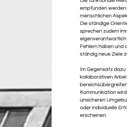
Die funktionale Hiera
empfunden werden. I
menschlichen Aspekt
Die ständige Orienti
sprechen zudem imme
eigenverantwortlich
Fehlern haben und d
ständig neue Ziele z
Im Gegensatz dazu b
kollaborativen Arbei
bereichsübergreifen
Kommunikation wird g
unsicheren Umgebung
oder individuelle E
erscheinen.