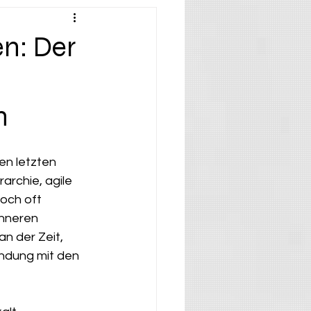
n: Der
n
en letzten 
archie, agile 
och oft 
inneren 
n der Zeit, 
indung mit den 