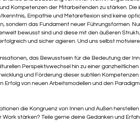
 und Kompetenzen der Mitarbeitenden zu stärken. Die i
stkenntnis, Empathie und Metareflexion sind keine opti
en, sondern das Fundament neuer Führungsformen. Nur
enwelt bewusst sind und diese mit den äußeren Struktur
erfolgreich und sicher agieren. Und uns selbst motiviere
anisationen, das Bewusstsein für die Bedeutung der Inn
lturellen Perspektivwechsel hin zu einer ganzheitlich
ntwicklung und Förderung dieser subtilen Kompetenzen i
n Erfolg von neuen Arbeitsmodellen und den Paradigm
tionen die Kongruenz von Innen und Außen herstellen 
r Work stärken? Teile gerne deine Gedanken und Erfah