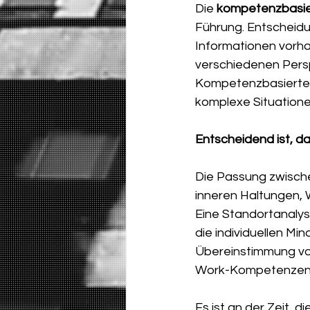
Die 
kompetenzbasie
Führung. Entscheid
Informationen vorhan
verschiedenen Persp
Kompetenzbasierte M
komplexe Situatione
Entscheidend ist, da
Die Passung zwische
inneren Haltungen, 
Eine Standortanalys
die individuellen Mi
Übereinstimmung vo
Work-Kompetenzen 
Es ist an der Zeit,