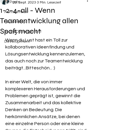
All Posts
20. Sept. 2023
3 Min. Lesezeit
1-2-4-all - Wenn
Achtsamkeit
Teamentwicklung allen
Leadership
Spaß macht
Team Development
Wenn du Lust hast ein Toll zur 
Development
kollaborativen Ideenfindung und 
Lösungsentwicklung kennenzulernen, 
das auch noch zur Teamentwicklung 
beiträgt...Bitteschön... :) 
In einer Welt, die von immer 
komplexeren Herausforderungen und 
Problemen geprägt ist, gewinnt die 
Zusammenarbeit und das kollektive 
Denken an Bedeutung. Die 
herkömmlichen Ansätze, bei denen 
eine einzelne Person oder eine kleine 