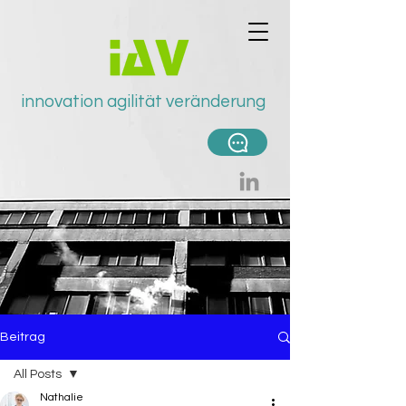
innovation agilität v
eränderung
Beitrag
All Posts
Nathalie