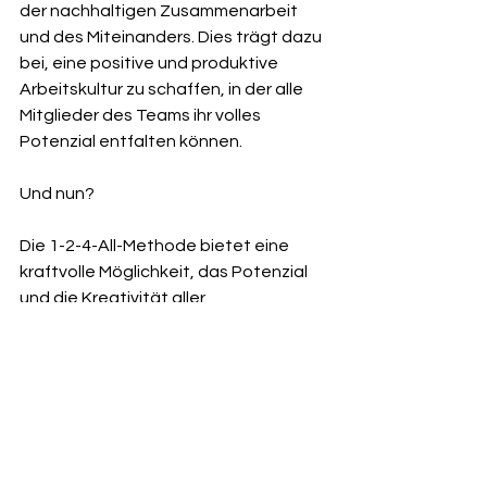
der nachhaltigen Zusammenarbeit 
und des Miteinanders. Dies trägt dazu 
bei, eine positive und produktive 
Arbeitskultur zu schaffen, in der alle 
Mitglieder des Teams ihr volles 
Potenzial entfalten können.
Und nun?
Die 1-2-4-All-Methode bietet eine 
kraftvolle Möglichkeit, das Potenzial 
und die Kreativität aller 
Teammitglieder freizusetzen. Durch 
die Einbeziehung aller und den 
strukturierten Prozess der 
Ideenfindung und 
Lösungsentwicklung werden bessere 
Ergebnisse erzielt und ein offener, 
kreativer Austausch gefördert. Die 