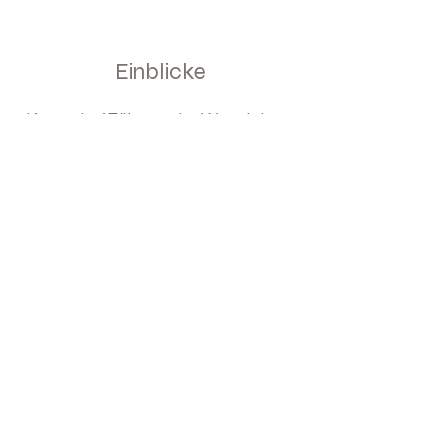
Einblicke
Keynote `Führung im Wandel
Tools
Leadership Check
Impressum
Datenschutz